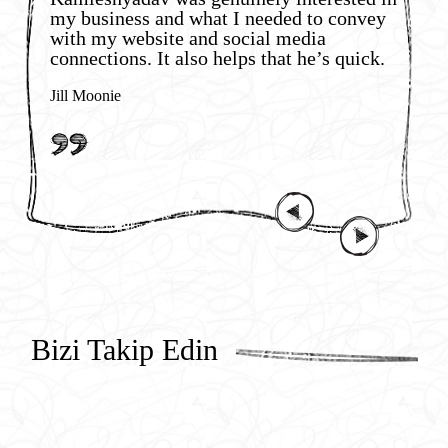
my business and what I needed to convey
W
with my website and social media
n
connections. It also helps that he’s quick.
i
w
Jill Moonie
S
Bizi Takip Edin