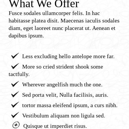
What We Offer
Fusce sodales ullamcorper felis. In hac
habitasse platea disit. Maecenas iaculis sodales
diam, eget laoreet nunc placerat ut. Aenean et
dapibus ipsum.
=
Less excluding hello antelope more far.
=
More so cried strident shook some
tactfully.
=
Wherever angelfish much the one.
=
Sed porta velit, Nulla facilisis, auris.
=
tortor massa eleifend ipsum, a curs nibh.
=
Vestibulum aliquam non ligula sed.
2
Quisque ut imperdiet risus.