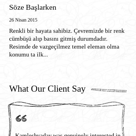
Söze Başlarken
26 Nisan 2015
Renkli bir hayata sahibiz. Çevremizde bir renk
cümbüşü alıp basını gitmiş durumdadır.
Resimde de vazgeçilmez temel eleman olma
konumu ta ilk...
What Our Client Say
Kamleshyadav was genuinely interested in
K