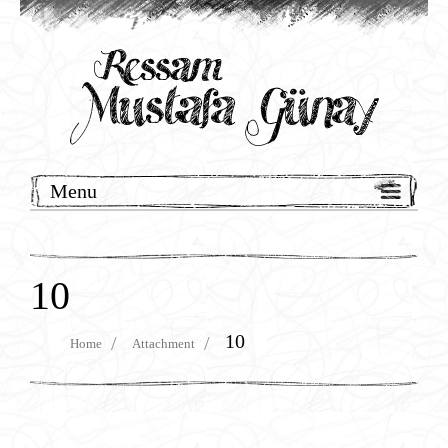
Menu
Anasayfa
Hakkında
10
Resimleri
10
Home
Attachment
Basın-Yayın
İletişim
TURKUAZART